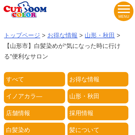
Skip
to
content
トップページ
>
お得な情報
>
山形・秋田
>
【山形市】白髪染めが“気になった時に行け
る”便利なサロン
すべて
お得な情報
イノアカラ―
山形・秋田
店舗情報
採用情報
白髪染め
髪について