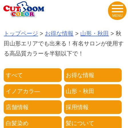
Skip
to
content
トップページ
>
お得な情報
>
山形・秋田
>
秋
田山形エリアでも出来る！有名サロンが使用す
る高品質カラーを半額以下で！
すべて
お得な情報
イノアカラ―
山形・秋田
店舗情報
採用情報
白髪染め
髪について