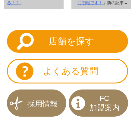
る！？
」
に朗報です！
」前の記事→
店舗を探す
よくある質問
FC
採用情報
加盟案内