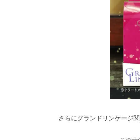
さらにグランドリンケージ関