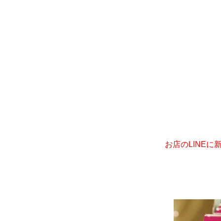
お店のLINEに