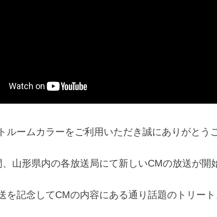
トルームカラーをご利用いただき誠にありがとう
月間、山形県内の各放送局にて新しいCMの放送が開
送を記念してCMの内容にある通り話題のトリー