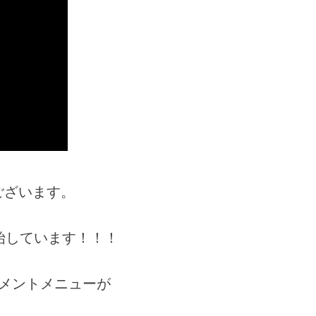
ございます。
始しています！！！
トメントメニューが