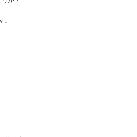
ょうか？
す。