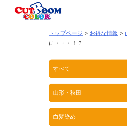
Skip
to
content
トップページ
>
お得な情報
>
に・・・！？
すべて
山形・秋田
白髪染め