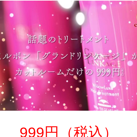
999円（税込）