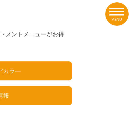
ートメントメニューがお得
アカラ―
情報