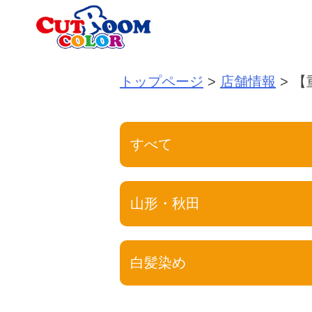
Skip
to
content
トップページ
>
店舗情報
>
【
すべて
山形・秋田
白髪染め