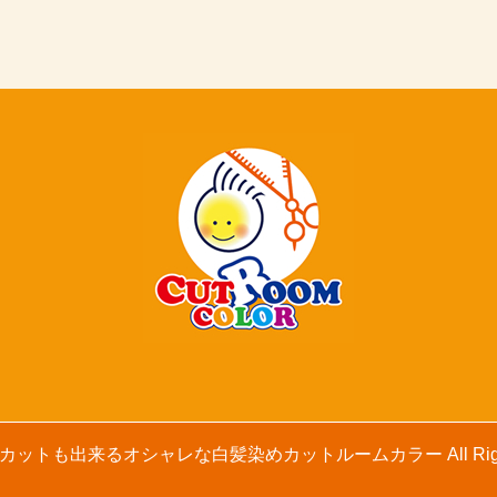
 (C) カットも出来るオシャレな白髪染めカットルームカラー All Rights