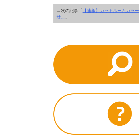
←次の記事「
【速報】カットルームカラー
せ。
」