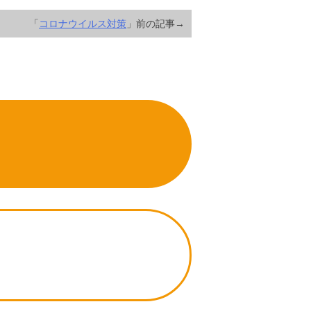
「
コロナウイルス対策
」前の記事→