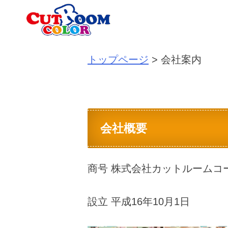
Skip
to
content
トップページ
>
会社案内
会社概要
商号 株式会社カットルームコ
設立 平成16年10月1日